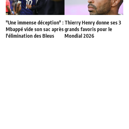
"Une immense déception" :
Thierry Henry donne ses 3
Mbappé vide son sac après
grands favoris pour le
l'élimination des Bleus
Mondial 2026
Cucurella explique
Diomandé titulaire
pourquoi il ne se coupera
: Mourinho va devoir
jamais les cheveux
trancher et sacrifier un