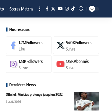
to
Scores Matchs
Nos réseaux
1.7M
Followers
540K
Followers
Like
Suivre
123K
Followers
125K
Abonnés
Suivre
Suivre
Dernières News
Officiel : Vinicius prolonge jusqu'en 2032
6 août 2026