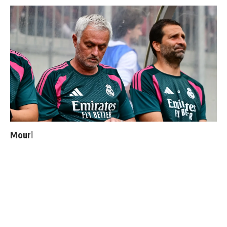
Mourinho : "J’ai vu un Real Madrid à 3 visages"