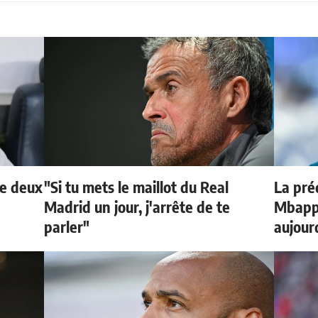
de deux
"Si tu mets le maillot du Real
La préd
Madrid un jour, j'arrête de te
Mbappé
parler"
aujour