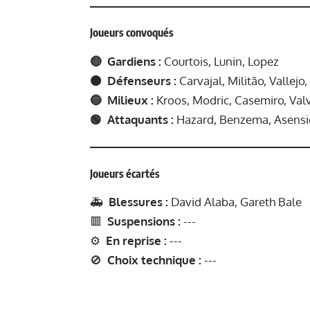
Joueurs convoqués
🔴 Gardiens :
Courtois, Lunin, Lopez
🟠 Défenseurs :
Carvajal, Militão, Vallej
🔵 Milieux :
Kroos, Modric, Casemiro, Val
🟢 Attaquants :
Hazard, Benzema, Asensio,
Joueurs écartés
🚑
Blessures :
David Alaba, Gareth Bale
🟥
Suspensions :
---
⚙️
En reprise :
---
🚫
Choix technique :
---