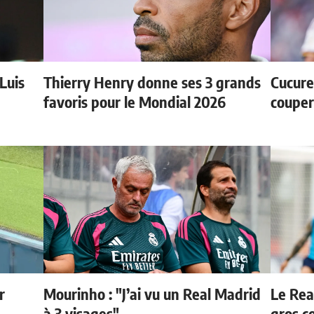
 Luis
Thierry Henry donne ses 3 grands
Cucurel
favoris pour le Mondial 2026
couper
r
Mourinho : "J’ai vu un Real Madrid
Le Rea
à 3 visages"
gros c