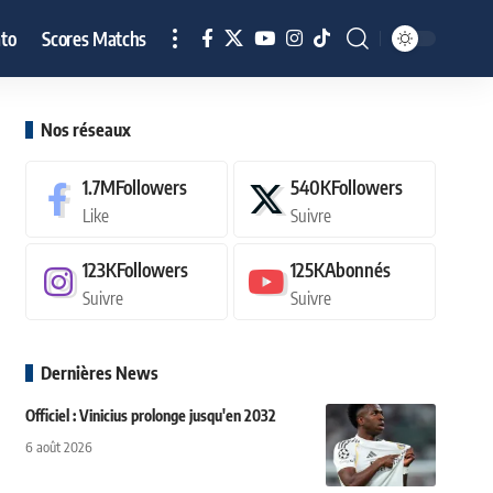
to
Scores Matchs
Nos réseaux
1.7M
Followers
540K
Followers
Like
Suivre
123K
Followers
125K
Abonnés
Suivre
Suivre
Dernières News
Officiel : Vinicius prolonge jusqu'en 2032
6 août 2026