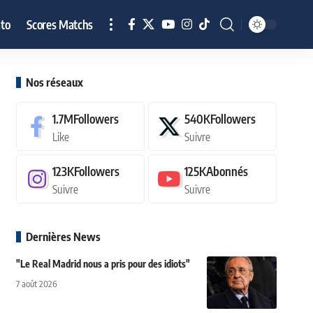
to
Scores Matchs
Nos réseaux
1.7M
Followers
540K
Followers
Like
Suivre
123K
Followers
125K
Abonnés
Suivre
Suivre
Dernières News
"Le Real Madrid nous a pris pour des idiots"
7 août 2026