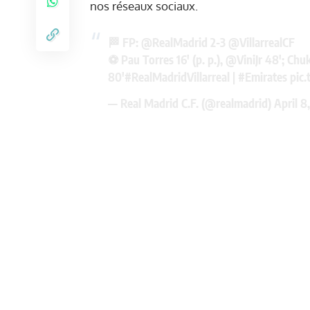
nos réseaux sociaux.
🏁 FP:
@RealMadrid
2-3
@VillarrealCF
⚽ Pau Torres 16' (p. p.),
@ViniJr
48'; Chuk
80'
#RealMadridVillarreal
|
#Emirates
pic.
— Real Madrid C.F. (@realmadrid)
April 8