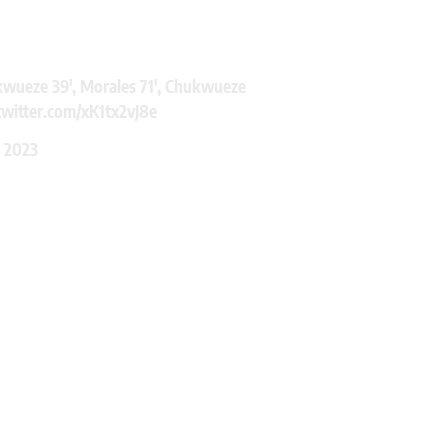
wueze 39', Morales 71', Chukwueze
twitter.com/xK1tx2vJ8e
, 2023