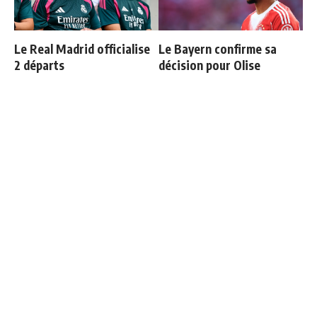
Le Real Madrid officialise
Le Bayern confirme sa
2 départs
décision pour Olise
Vinicius ajoute une
3 nouveaux renforts pour
nouvelle condition à sa
Mourinho
prolongation de contrat