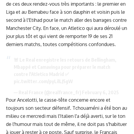
de ces deux rendez-vous très importants : le premier en
Liga et au Bernabeu face à son dauphin et voisin puis le
second à l'Etihad pour le match aller des barrages contre
Manchester City. En face, un Atletico qui aura déroulé un
jour plus tôt et qui vient de remporter 19 de ses 21
derniers matchs, toutes compétitions confondues.
🚨 Le Real enregistre les retours de Bellingham,
Mbappé et Camavinga pour préparer le match
contre l'Atletico Madrid ✅️
pic.twitter.com/pyLilLJ5gW
— Real France (@realfrance_fr)
February 6, 2025
Pour Ancelotti, le casse-tête concerne encore et
toujours son secteur défensif. Tchouaméni a été bon au
milieu ce mercredi mais l'Italien l'a déjà averti,
sur le ton
de l'humour
mais tout de même, il ne doit pas s'habituer
à jouer à rester à ce poste. Sauf surprise, le Français