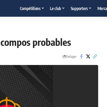
Compétitions
Le club
Supporters
Merca
s compos probables
Partager