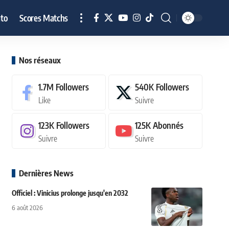
to
Scores Matchs
Nos réseaux
1.7M
Followers
540K
Followers
Like
Suivre
123K
Followers
125K
Abonnés
Suivre
Suivre
Dernières News
Officiel : Vinicius prolonge jusqu'en 2032
6 août 2026