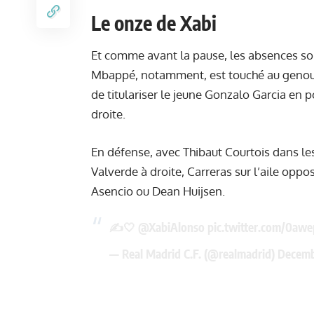
Le onze de Xabi
Et comme avant la pause, les absences son
Mbappé, notamment, est touché au genou et
de titulariser le jeune Gonzalo Garcia en p
droite.
En défense, avec Thibaut Courtois dans le
Valverde à droite, Carreras sur l’aile opp
Asencio ou Dean Huijsen.
✍️🤍
@XabiAlonso
pic.twitter.com/0aw
— Real Madrid C.F. (@realmadrid)
Decemb