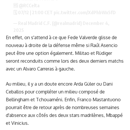
🆚
@RCCelta
🗓️ 07/12 | 21:00 CET
pic.twitter.com/XdPhbWx5fD
— Real Madrid C.F. (@realmadrid)
December 4,
2025
En effet, on s'attend à ce que Fede Valverde glisse de
nouveau à droite de la défense même si Raúl Asencio
peut être une option également. Militao et Rüdiger
seront reconduits comme lors des deux derniers matchs
avec un Alvaro Carreras à gauche.
Au milieu, il y a un doute encore Arda Güler ou Dani
Ceballos pour compléter un milieu composé de
Bellingham et Tchouaméni. Enfin, Franco Mastantuono
pourrait être de retour après de nombreuses semaines
d'absence aux côtés des deux stars madrilènes, Mbappé
et Vinicius.