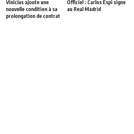
Vinicius ajoute une
Officiel : Carlos Espi signe
nouvelle condition à sa
au Real Madrid
prolongation de contrat
Deux nouveaux renforts
3 nouveaux renforts pour
pour Mourinho
Mourinho