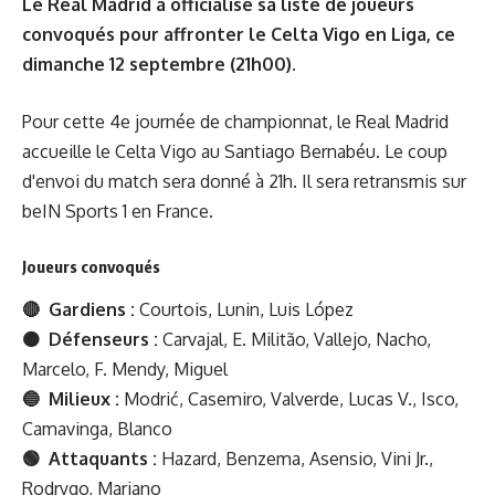
Le Real Madrid a officialisé sa liste de joueurs
convoqués pour affronter le Celta Vigo en Liga, ce
dimanche 12 septembre (21h00).
Pour cette 4e journée de championnat, le Real Madrid
accueille le Celta Vigo au Santiago Bernabéu. Le coup
d'envoi du match sera donné à 21h. Il sera retransmis sur
beIN Sports 1 en France.
Joueurs convoqués
🔴 Gardiens :
Courtois, Lunin, Luis López
🟠 Défenseurs :
Carvajal, E. Militão, Vallejo, Nacho,
Marcelo, F. Mendy, Miguel
🔵 Milieux :
Modrić, Casemiro, Valverde, Lucas V., Isco,
Camavinga, Blanco
🟢 Attaquants :
Hazard, Benzema, Asensio, Vini Jr.,
Rodrygo, Mariano