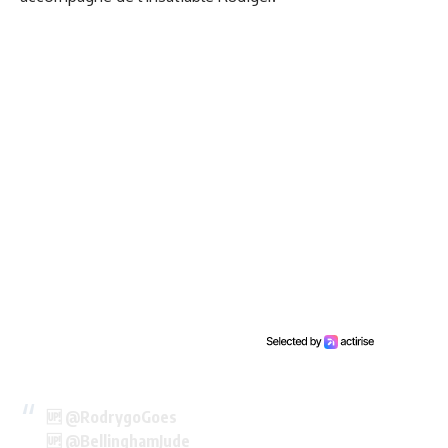
🆙
@RodrygoGoes
🆙
@BellinghamJude