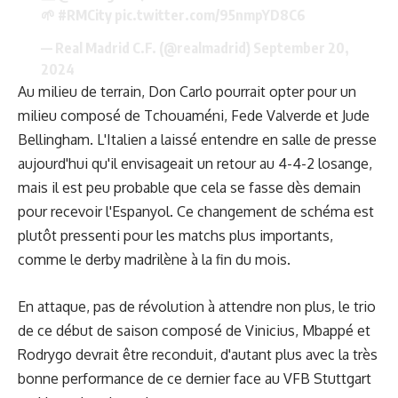
🌱
#RMCity
pic.twitter.com/95nmpYD8C6
— Real Madrid C.F. (@realmadrid)
September 20,
2024
Au milieu de terrain, Don Carlo pourrait opter pour un
milieu composé de Tchouaméni, Fede Valverde et Jude
Bellingham. L'Italien
a laissé entendre en salle de presse
aujourd'hui qu'il envisageait un retour au 4-4-2 losange,
mais il est peu probable que cela se fasse dès demain
pour recevoir l'Espanyol. Ce changement de schéma est
plutôt pressenti pour les matchs plus importants,
comme le derby madrilène à la fin du mois.
En attaque, pas de révolution à attendre non plus, le trio
de ce début de saison composé de Vinicius, Mbappé et
Rodrygo devrait être reconduit, d'autant plus avec la très
bonne performance de ce dernier face au VFB Stuttgart