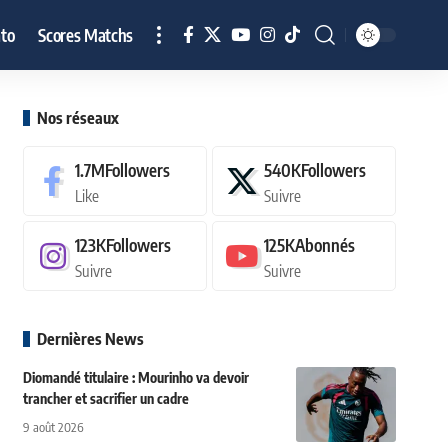
to
Scores Matchs
Nos réseaux
1.7M
Followers
540K
Followers
Like
Suivre
123K
Followers
125K
Abonnés
Suivre
Suivre
Dernières News
Diomandé titulaire : Mourinho va devoir
trancher et sacrifier un cadre
9 août 2026