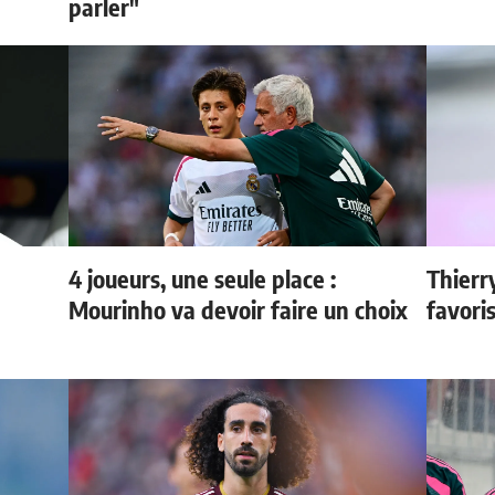
parler"
4 joueurs, une seule place :
Thierr
Mourinho va devoir faire un choix
favori