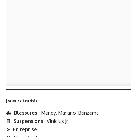
Joueurs écartés
🚑
Blessures :
Mendy, Mariano, Benzema
🟥
Suspensions :
Vinicius Jr
⚙️
En reprise :
---