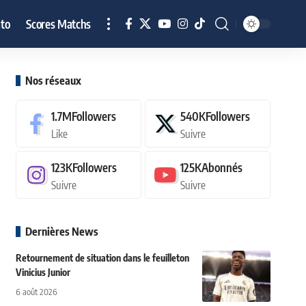
to
Scores Matchs
Nos réseaux
1.7M
Followers
540K
Followers
Like
Suivre
123K
Followers
125K
Abonnés
Suivre
Suivre
Dernières News
Retournement de situation dans le feuilleton
Vinicius Junior
6 août 2026