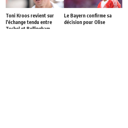
Toni Kroos revient sur
Le Bayern confirme sa
l’échange tendu entre
décision pour Olise
Tuchel et Bellingham
Courtois raconte sa sortie
Les 4 nouveaux capitaines
face à l'Espagne : "Je
du Real Madrid
voulais continuer"