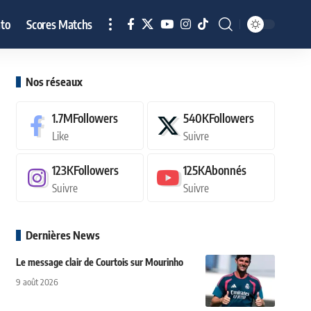
to
Scores Matchs
Nos réseaux
1.7M
Followers
540K
Followers
Like
Suivre
123K
Followers
125K
Abonnés
Suivre
Suivre
Dernières News
Le message clair de Courtois sur Mourinho
9 août 2026