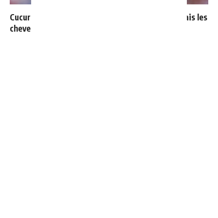
Cucurella explique pourquoi il ne se coupera jamais les
cheveux
Mourinho : "J’ai vu un Real Madrid à 3 visages"