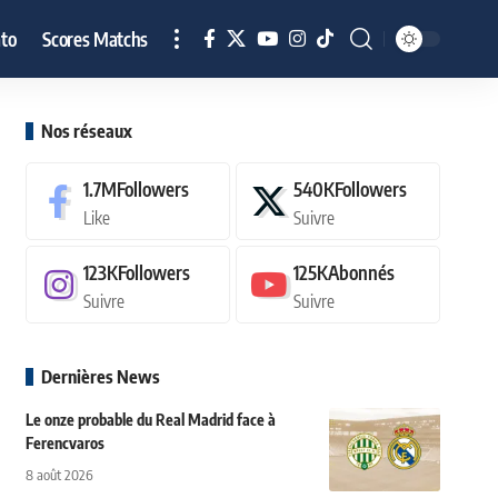
to
Scores Matchs
Nos réseaux
1.7M
Followers
540K
Followers
Like
Suivre
123K
Followers
125K
Abonnés
Suivre
Suivre
Dernières News
Le onze probable du Real Madrid face à
Ferencvaros
8 août 2026