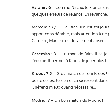
Varane :
6
– Comme Nacho, le Français ré
quelques erreurs de relance. En revanche, o
Marcelo :
6,5
– Le Brésilien est toujou
apport considérable, mais attention à ne p
Gameiro, Marcelo est totalement absent.
C
asemiro :
8
– Un mort de faim. Il se je
l'équipe. Il permet à Kroos de jouer plus li
Kroos :
7,5
– Gros match de Toni Kroos ! Ca
poste qui est le sien et ça se ressent dans
il défend mieux quand nécessaire...
Modric :
7
– Un bon match, du Modric !