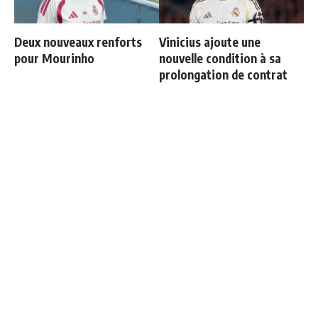
Deux nouveaux renforts
Vinicius ajoute une
pour Mourinho
nouvelle condition à sa
prolongation de contrat
Le onze de gala de
Ballon d'Or 2026 : ce détail
Mourinho se précise
qui change tout pour
Mbappé