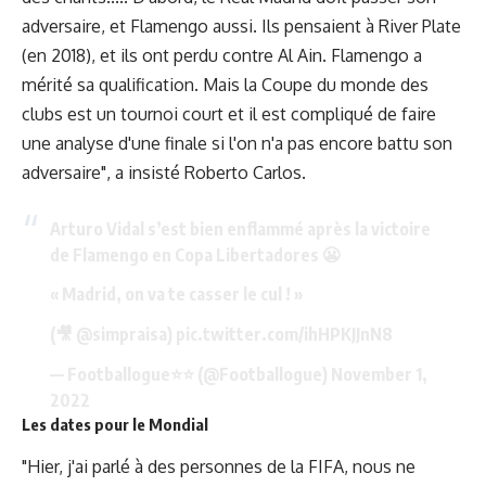
adversaire, et Flamengo aussi. Ils pensaient à River Plate
(en 2018), et ils ont perdu contre Al Ain. Flamengo a
mérité sa qualification. Mais la Coupe du monde des
clubs est un tournoi court et il est compliqué de faire
une analyse d'une finale si l'on n'a pas encore battu son
adversaire", a insisté Roberto Carlos.
Arturo Vidal s’est bien enflammé après la victoire
de Flamengo en Copa Libertadores 😬
« Madrid, on va te casser le cul ! »
(🎥
@simpraisa
)
pic.twitter.com/ihHPKJJnN8
— Footballogue⭐️⭐️ (@Footballogue)
November 1,
2022
Les dates pour le Mondial
"Hier, j'ai parlé à des personnes de la FIFA, nous ne