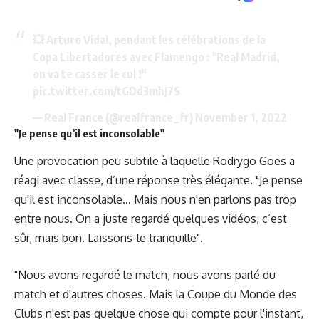
💥 Arturo Vidal, pendant les célébrations de la
Copa Libertadores avec Flamengo : "Real Madrid,
on va te casser le cul !"
pic.twitter.com/tGDd3mhJ7S
— Real France (@realfrance_fr)
November 1, 2022
"Je pense qu’il est inconsolable"
Une provocation peu subtile à laquelle Rodrygo Goes a
réagi avec classe, d’une réponse très élégante. "Je pense
qu'il est inconsolable... Mais nous n'en parlons pas trop
entre nous. On a juste regardé quelques vidéos, c’est
sûr, mais bon. Laissons-le tranquille".
"Nous avons regardé le match, nous avons parlé du
match et d'autres choses. Mais la Coupe du Monde des
Clubs n'est pas quelque chose qui compte pour l'instant,