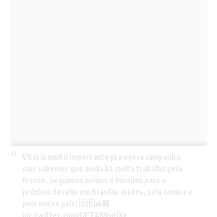
Vitória muito importante pra nossa campanha,
mas sabemos que ainda há muito trabalho pela
frente. Seguimos unidos e focados para o
próximo desafio em Brasília. Juntos, pela camisa e
pelo nosso país! 🇧🇷🙏🏾
pic.twitter.com/DET4JWuHXx