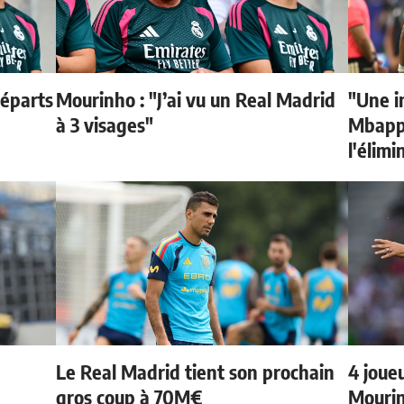
départs
Mourinho : "J’ai vu un Real Madrid
"Une i
à 3 visages"
Mbappé
l'élimi
Le Real Madrid tient son prochain
4 joueu
gros coup à 70M€
Mourin