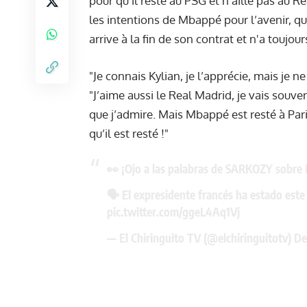
pour qu'il reste au PSG et n'aille pas au R
les intentions de Mbappé pour l’avenir, qui
arrive à la fin de son contrat et n'a toujo
"Je connais Kylian, je l’apprécie, mais je 
"J’aime aussi le Real Madrid, je vais souve
que j’admire. Mais Mbappé est resté à Paris
qu’il est resté !"
👀 ¡Ojo a las palabras de SARKOZY sobr
🗣️ El expresidente francés ha estado est
pic.twitter.com/ggeL4Aq1Vj
— El Chiringuito TV (@elchiringuitotv)
De