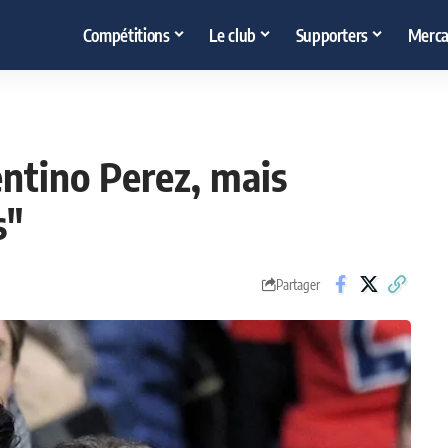
Compétitions
Le club
Supporters
Merca
entino Perez, mais
s"
Partager