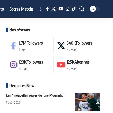
to
Scores Matchs
Nos réseaux
1.7M
Followers
540K
Followers
Like
Suivre
123K
Followers
125K
Abonnés
Suivre
Suivre
Dernières News
Les 4 nouvelles règles de José Mourinho
7 août 2026