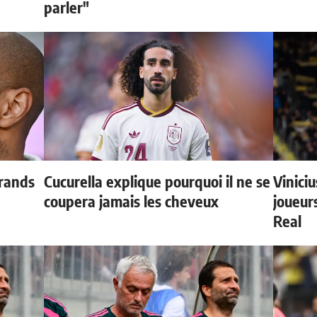
parler"
grands
Cucurella explique pourquoi il ne se
Vinici
coupera jamais les cheveux
joueurs
Real