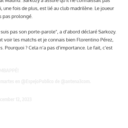
eal Madrid. Sarkozy a assuré qu'il ne connaissait pas
, une fois de plus, est lié au club madrilène. Le joueur
urs pas prolongé.
ne suis pas son porte-parole", a d'abord déclaré Sarkozy.
nt voir les matchs et je connais bien Florentino Pérez,
. Pourquoi ? Cela n’a pas d’importance. Le fait, c’est
e MBAPPÉ!
e martes en
@EspejoPublico
de
@antena3com
.
cember 12, 2023