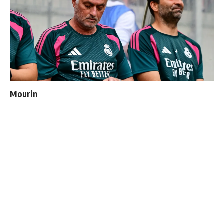
Mourinho : "J’ai vu un Real Madrid à 3 visages"