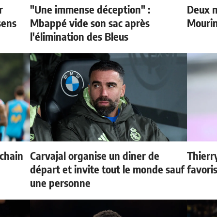
r
"Une immense déception" :
Deux n
sens
Mbappé vide son sac après
Mouri
l'élimination des Bleus
ochain
Carvajal organise un diner de
Thierr
départ et invite tout le monde sauf
favori
une personne