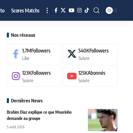
to
Scores Matchs
Nos réseaux
1.7M
Followers
540K
Followers
Like
Suivre
123K
Followers
125K
Abonnés
Suivre
Suivre
Dernières News
Brahim Diaz explique ce que Mourinho
demande au groupe
5 août 2026