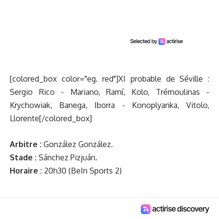
[colored_box color="eg. red"]XI probable de Séville :
Sergio Rico - Mariano, Ramí, Kolo, Trémoulinas -
Krychowiak, Banega, Iborra - Konoplyanka, Vitolo,
Llorente[/colored_box]
Arbitre :
González González.
Stade :
Sánchez Pizjuán.
Horaire :
20h30 (BeIn Sports 2)