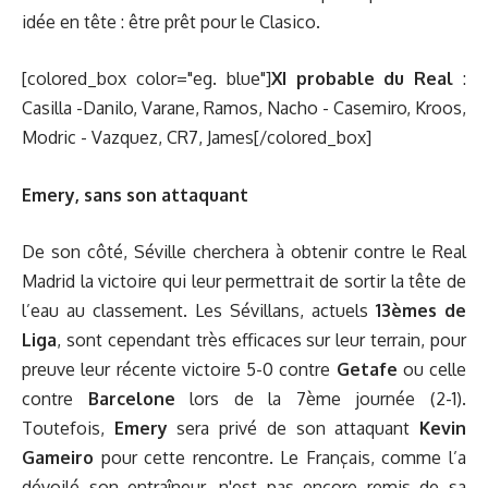
idée en tête : être prêt pour le Clasico.
[colored_box color="eg. blue"]
XI probable du Real
:
Casilla -Danilo, Varane, Ramos, Nacho - Casemiro, Kroos,
Modric - Vazquez, CR7, James[/colored_box]
Emery, sans son attaquant
De son côté, Séville cherchera à obtenir contre le Real
Madrid la victoire qui leur permettrait de sortir la tête de
l’eau au classement. Les Sévillans, actuels
13èmes de
Liga
, sont cependant très efficaces sur leur terrain, pour
preuve leur récente victoire 5-0 contre
Getafe
ou celle
contre
Barcelone
lors de la 7ème journée (2-1).
Toutefois,
Emery
sera privé de son attaquant
Kevin
Gameiro
pour cette rencontre. Le Français, comme l’a
dévoilé son entraîneur, n'est pas encore remis de sa