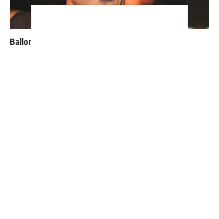
Ballon d'Or : les 4 favoris de Luis Figo
Bellingham sort enfin du silence après son élimination
du Mondial