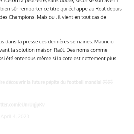
Ancelotti a peut-être, sans doute, sécurisé son avenir
a bien sûr remporter ce titre qui échappe au Real depuis
es Champions. Mais oui, il vient en tout cas de
tis dans la presse ces dernières semaines. Mauricio
 devant la solution maison Raúl. Des noms comme
i été entendus même si la cote est nettement plus
re découvrir la future pépite du football mondial 🤣🤣
itter.com/eUnrUqjpKv
)
April 4, 2023