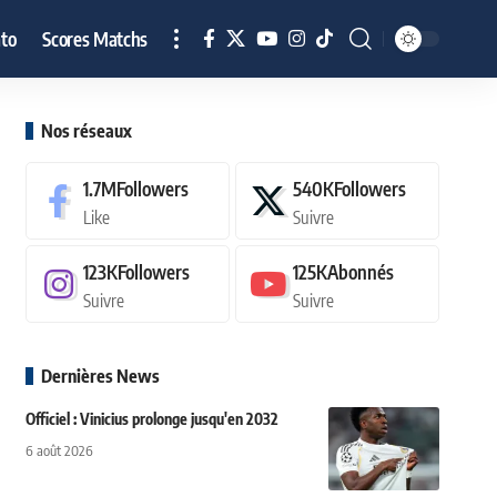
to
Scores Matchs
Nos réseaux
1.7M
Followers
540K
Followers
Like
Suivre
123K
Followers
125K
Abonnés
Suivre
Suivre
Dernières News
Officiel : Vinicius prolonge jusqu'en 2032
6 août 2026