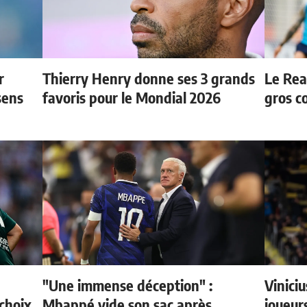
r
Thierry Henry donne ses 3 grands
Le Rea
sens
favoris pour le Mondial 2026
gros c
"Une immense déception" :
Vinici
choix
Mbappé vide son sac après
joueurs