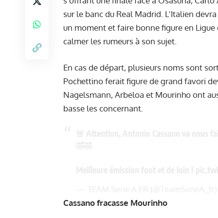
s'offrant une finale face à Osasuna, Carlo 
sur le banc du Real Madrid. L'Italien devr
un moment et faire bonne figure en Ligue d
calmer les rumeurs à son sujet.
En cas de départ, plusieurs noms sont sor
Pochettino ferait figure de grand favori
Nagelsmann, Arbeloa et Mourinho ont auss
basse les concernant.
🚨 Attention, Antonio Cassano va nous fai
🤣🤣
Meilleure émission foot et de loin !
pic.tw
— TEAM Serie A FR (@TeamSerieA_fr
Cassano fracasse Mourinho