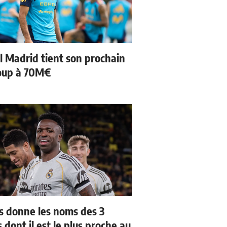
l Madrid tient son prochain
oup à 70M€
us donne les noms des 3
 dont il est le plus proche au