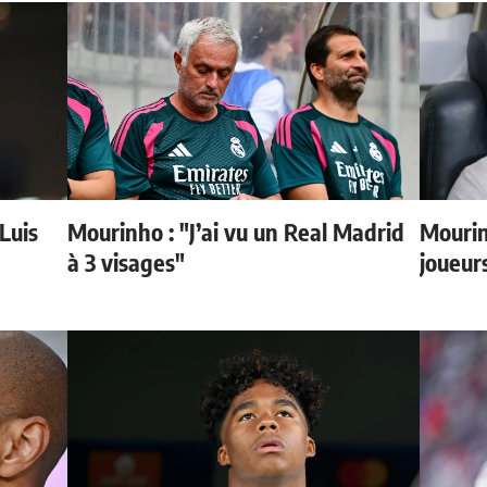
 Luis
Mourinho : "J’ai vu un Real Madrid
Mourin
à 3 visages"
joueur