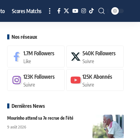
to
Scores Matchs
Nos réseaux
1.7M
Followers
540K
Followers
Like
Suivre
123K
Followers
125K
Abonnés
Suivre
Suivre
Dernières News
Mourinho attend sa 7e recrue de l'été
9 août 2026