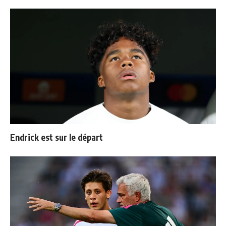
Endrick est sur le départ