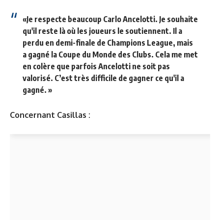
«Je respecte beaucoup Carlo Ancelotti. Je souhaite
qu'il reste là où les joueurs le soutiennent. Il a
perdu en demi-finale de Champions League, mais
a gagné la Coupe du Monde des Clubs. Cela me met
en colère que parfois Ancelotti ne soit pas
valorisé. C’est très difficile de gagner ce qu'il a
gagné. »
Concernant Casillas :