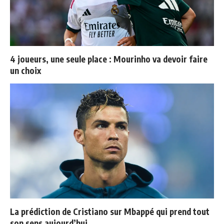
4 joueurs, une seule place : Mourinho va devoir faire
un choix
La prédiction de Cristiano sur Mbappé qui prend tout
son sens aujourd’hui