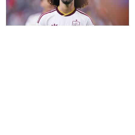
Cucurella explique pourquoi il ne se coupera jamais les
cheveux