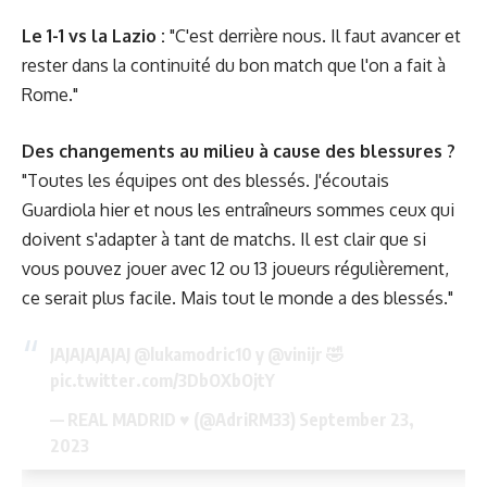
Le 1-1 vs la Lazio :
"C'est derrière nous. Il faut avancer et
rester dans la continuité du bon match que l'on a fait à
Rome."
Des changements au milieu à cause des blessures ?
"Toutes les équipes ont des blessés. J'écoutais
Guardiola hier et nous les entraîneurs sommes ceux qui
doivent s'adapter à tant de matchs. Il est clair que si
vous pouvez jouer avec 12 ou 13 joueurs régulièrement,
ce serait plus facile. Mais tout le monde a des blessés."
JAJAJAJAJAJ
@lukamodric10
y
@vinijr
🤣
pic.twitter.com/3DbOXbOjtY
— REAL MADRID ♥️ (@AdriRM33)
September 23,
2023