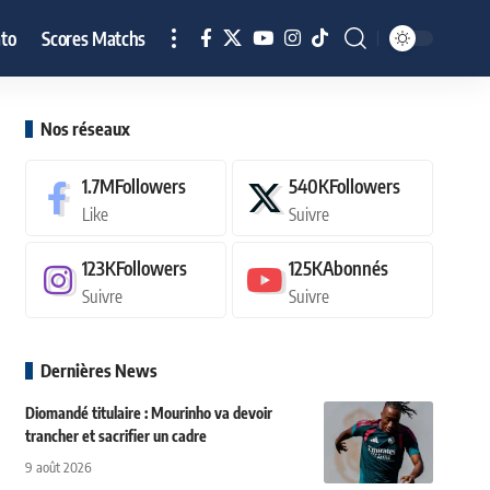
to
Scores Matchs
Nos réseaux
1.7M
Followers
540K
Followers
Like
Suivre
123K
Followers
125K
Abonnés
Suivre
Suivre
Dernières News
Diomandé titulaire : Mourinho va devoir
trancher et sacrifier un cadre
9 août 2026