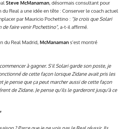
eal
Steve McManaman
, désormais consultant pour
n du Real a une idée en tête : Conserver le coach actuel
emplacer par Mauricio Pochettino :
"Je crois que Solari
n de faire venir Pochettino"
, a-t-il affirmé.
on du Real Madrid,
McManaman
s'est montré
recommencer à gagner. S'il Solari garde son poste, je
 fonctionné de cette façon lorsque Zidane avait pris les
t je pense que ça peut marcher aussi de cette façon
rent de Zidane. Je pense qu'ils le garderont jusqu'à ce
"
saison ? Parce que je ne vois pas le Real réussir. Ils