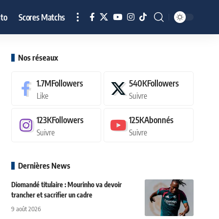
to
Scores Matchs
Nos réseaux
1.7M
Followers
540K
Followers
Like
Suivre
123K
Followers
125K
Abonnés
Suivre
Suivre
Dernières News
Diomandé titulaire : Mourinho va devoir
trancher et sacrifier un cadre
9 août 2026