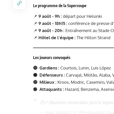
Le programme de la Supercoupe
📌
9 août - 9h :
départ pour Helsinki
📌
9 août - 18h15 :
conférence de presse d'
📌
9 août - 20h :
Entraînement au Stade 
📌
Hôtel de l'équipe :
The Hilton Strand
Les joueurs convoqués
🔴 Gardiens :
Courtois, Lunin, Luis López
🟠 Défenseurs :
Carvajal, Militão, Alaba,
🔵 Milieux :
Kroos, Modric, Casemiro, Val
🟢 Attaquants :
Hazard, Benzema, Asensio
📋✅ ¡Nuestros convocados para la Super
— Real Madrid C.F. (@realmadrid)
Aug