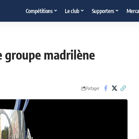
Compétitions
Le club
Supporters
Merca
e groupe madrilène
Partager