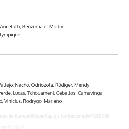
Ancelotti, Benzema et Modric
Olympique
 Vallejo, Nacho, Odriozola, Rüdiger, Mendy
verde, Lucas, Tchouameni, Ceballos, Camavinga
, Vinicius, Rodrygo, Mariano
copa de Europa!
#SuperCup
pic.twitter.com/IwYGEI1G9b
ust 9, 2022