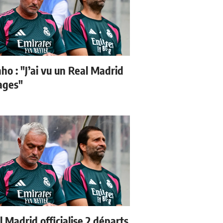
ho : "J’ai vu un Real Madrid
sages"
 Madrid officialise 2 départs