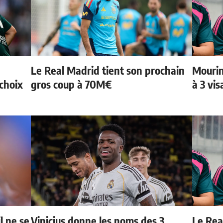
Le Real Madrid tient son prochain
Mourin
choix
gros coup à 70M€
à 3 vi
l ne se
Vinicius donne les noms des 3
Le Real