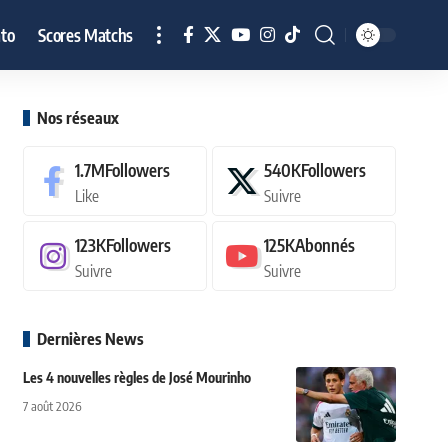
to
Scores Matchs
Nos réseaux
1.7M
Followers
540K
Followers
Like
Suivre
123K
Followers
125K
Abonnés
Suivre
Suivre
Dernières News
Les 4 nouvelles règles de José Mourinho
7 août 2026