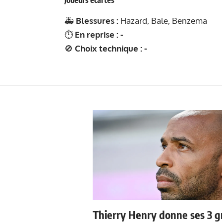
Joueurs écartés
🚑
Blessures :
Hazard, Bale, Benzema
⏱
En reprise : -
🚫
Choix technique : -
Thierry Henry donne ses 3 