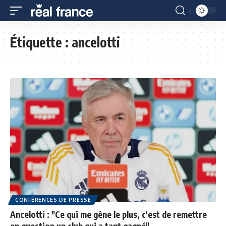
Étiquette :
ancelotti
CONFÉRENCES DE PRESSE
Ancelotti : "Ce qui me gêne le plus, c'est de remettre
en question un club qui a tant gagné"