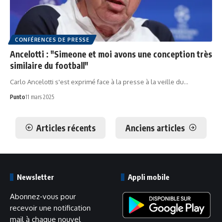
CONFÉRENCES DE PRESSE
Ancelotti : "Simeone et moi avons une conception très
similaire du football"
Carlo Ancelotti s'est exprimé face à la presse à la veille du…
Punto
11 mars 2025
Articles récents
Anciens articles
Newsletter
Appli mobile
Abonnez-vous pour
recevoir une notification
mail à chaque nouvel