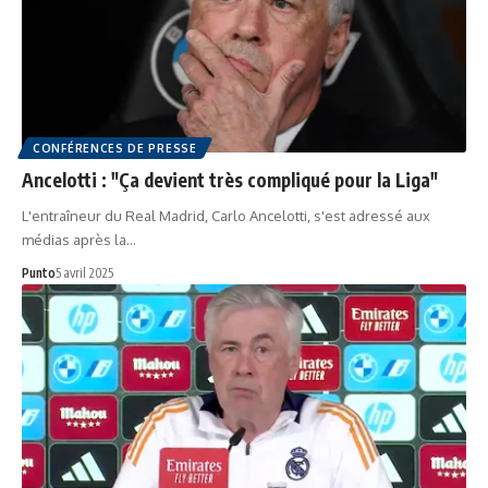
CONFÉRENCES DE PRESSE
Ancelotti : "Ça devient très compliqué pour la Liga"
L'entraîneur du Real Madrid, Carlo Ancelotti, s'est adressé aux
médias après la…
Punto
5 avril 2025