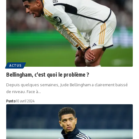
ACTUS
Bellingham, c'est quoi le problème ?
Depuis quelques semaines, Jude Bellingham a clairement baissé
de niveau. Face à…
Punto
10 avril 2024