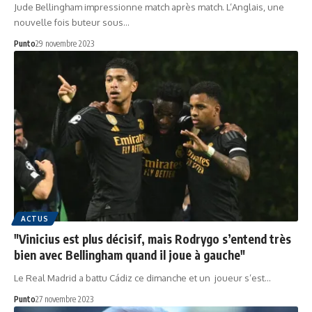
Jude Bellingham impressionne match après match. L’Anglais, une
nouvelle fois buteur sous…
Punto
29 novembre 2023
ACTUS
"Vinicius est plus décisif, mais Rodrygo s’entend très
bien avec Bellingham quand il joue à gauche"
Le Real Madrid a battu Cádiz ce dimanche et un joueur s’est…
Punto
27 novembre 2023