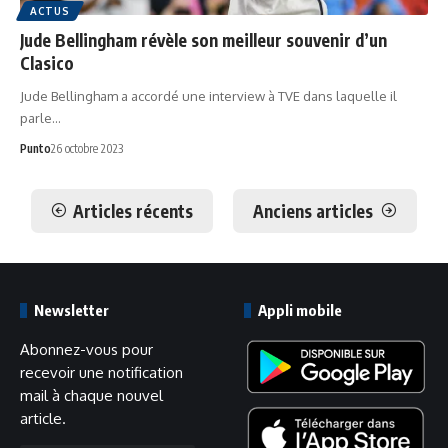
ACTUS
Jude Bellingham révèle son meilleur souvenir d’un
Clasico
Jude Bellingham a accordé une interview à TVE dans laquelle il
parle…
Punto
26 octobre 2023
Articles récents
Anciens articles
Newsletter
Appli mobile
Abonnez-vous pour
recevoir une notification
mail à chaque nouvel
article.
Adresse