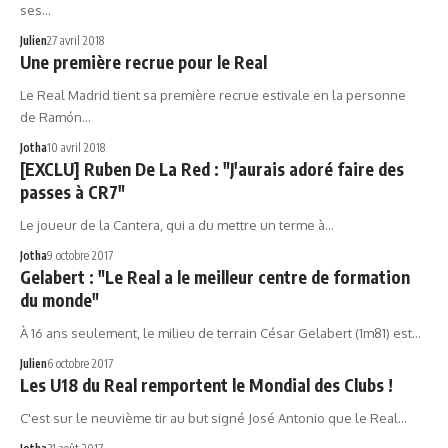
ses…
Julien
27 avril 2018
Une première recrue pour le Real
Le Real Madrid tient sa première recrue estivale en la personne
de Ramón…
Jotha
10 avril 2018
[EXCLU] Ruben De La Red : "J'aurais adoré faire des
passes à CR7"
Le joueur de la Cantera, qui a du mettre un terme à…
Jotha
9 octobre 2017
Gelabert : "Le Real a le meilleur centre de formation
du monde"
À 16 ans seulement, le milieu de terrain César Gelabert (1m81) est…
Julien
6 octobre 2017
Les U18 du Real remportent le Mondial des Clubs !
C'est sur le neuvième tir au but signé José Antonio que le Real…