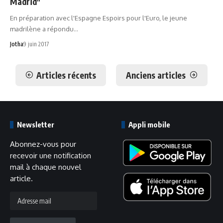
Madrid"
En préparation avec l'Espagne Espoirs pour l'Euro, le jeune
madrilène a répondu…
Jotha
9 juin 2017
Articles récents
Anciens articles
Newsletter
Appli mobile
Abonnez-vous pour
recevoir une notification
mail à chaque nouvel
article.
Adresse
mail