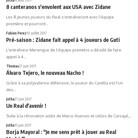
Jotha
31 août 2017
8 canteranos s'envolent aux USA avec Zidane
Les 8 jeunes joueurs du Real s'entraîneront avec l'équipe
première et pourront…
Fabien Perez
10 juillet 2017
Pré-saison : Zidane fait appel à 4 joueurs de Guti
L'entraîneur Merengue de l'équipe première a décidé de faire
appel à 4…
Thomas
27 juin 2017
Álvaro Tejero, le nouveau Nacho !
Grâce à sa polyvalence défensive, le joueur du Castilla est l'un
des…
Jotha
27 juin 2017
Un Real d'avenir !
Suite à la rénovation actée de Marco Asensio et celles de Carvajal,…
Jotha
15 juin 2017
Borja Mayoral : "Je me sens prêt à jouer au Real