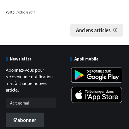
…
Punto
7 octobre 2017
Anciens articles
Newsletter
Appli mobile
Abonnez-vous pour
recevoir une notification
mail à chaque nouvel
article.
Adresse
mail
S'abonner