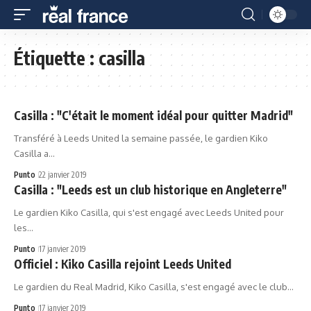
Étiquette :
casilla
Casilla : "C'était le moment idéal pour quitter Madrid"
Transféré à Leeds United la semaine passée, le gardien Kiko
Casilla a…
Punto
22 janvier 2019
Casilla : "Leeds est un club historique en Angleterre"
Le gardien Kiko Casilla, qui s'est engagé avec Leeds United pour
les…
Punto
17 janvier 2019
Officiel : Kiko Casilla rejoint Leeds United
Le gardien du Real Madrid, Kiko Casilla, s'est engagé avec le club…
Punto
17 janvier 2019