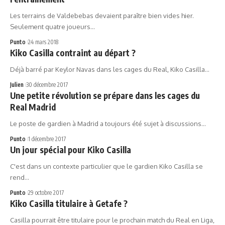
Les terrains de Valdebebas devaient paraître bien vides hier.
Seulement quatre joueurs…
Punto
24 mars 2018
Kiko Casilla contraint au départ ?
Déjà barré par Keylor Navas dans les cages du Real, Kiko Casilla…
Julien
30 décembre 2017
Une petite révolution se prépare dans les cages du
Real Madrid
Le poste de gardien à Madrid a toujours été sujet à discussions…
Punto
1 décembre 2017
Un jour spécial pour Kiko Casilla
C'est dans un contexte particulier que le gardien Kiko Casilla se
rend…
Punto
29 octobre 2017
Kiko Casilla titulaire à Getafe ?
Casilla pourrait être titulaire pour le prochain match du Real en Liga,