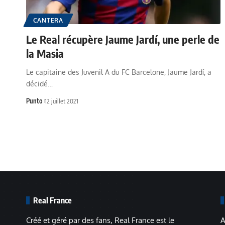
CANTERA
Le Real récupère Jaume Jardí, une perle de
la Masia
Le capitaine des Juvenil A du FC Barcelone, Jaume Jardí, a
décidé…
Punto
12 juillet 2021
Real France
Créé et géré par des fans, Real France est le
A