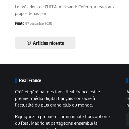
Le président de l'UEFA, Aleksandr Ceferin, a réagi aux
propos tenus par…
Punto
27 décembre 2020
Articles récents
Real France
Créé et géré par des fans, Real France est le
A
premier média digital français consacré à
u
l’actualité du plus grand club du monde.
n
A
Rejoignez la première communauté francophone
m
du Real Madrid et partageons ensemble la