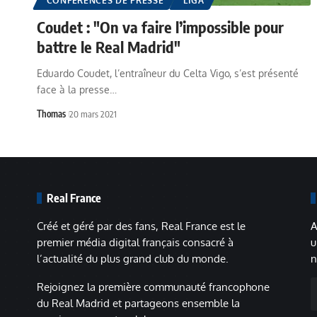
CONFÉRENCES DE PRESSE
LIGA
Coudet : "On va faire l’impossible pour
battre le Real Madrid"
Eduardo Coudet, l’entraîneur du Celta Vigo, s’est présenté
face à la presse…
Thomas
20 mars 2021
Real France
Créé et géré par des fans, Real France est le
A
premier média digital français consacré à
u
l’actualité du plus grand club du monde.
n
A
Rejoignez la première communauté francophone
m
du Real Madrid et partageons ensemble la