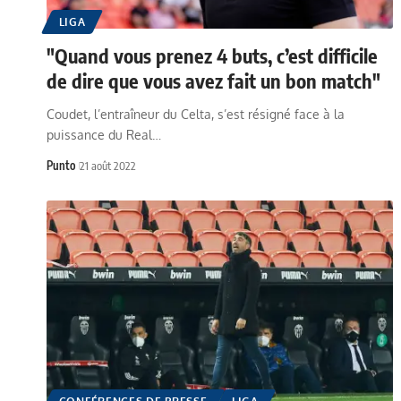
LIGA
"Quand vous prenez 4 buts, c’est difficile
de dire que vous avez fait un bon match"
Coudet, l’entraîneur du Celta, s’est résigné face à la
puissance du Real…
Punto
21 août 2022