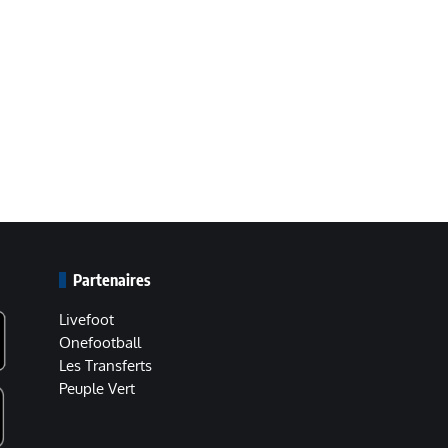
Partenaires
Livefoot
Onefootball
Les Transferts
Peuple Vert