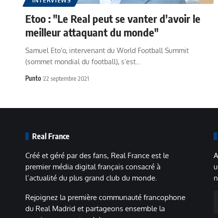
INTERVIEWS
Etoo : "Le Real peut se vanter d'avoir le
meilleur attaquant du monde"
Samuel Eto'o, intervenant du World Football Summit
(sommet mondial du football), s’est…
Punto
22 septembre 2021
Real France
Créé et géré par des fans, Real France est le
A
premier média digital français consacré à
u
l’actualité du plus grand club du monde.
n
A
Rejoignez la première communauté francophone
m
du Real Madrid et partageons ensemble la