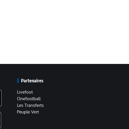
Partenaires
Livefoot
Onefootball
Les Transferts
Peuple Vert