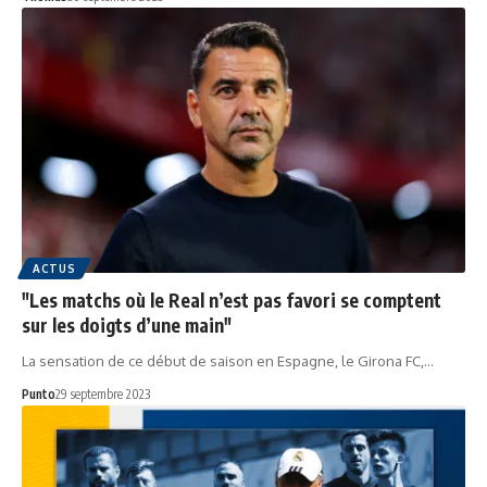
ACTUS
"Les matchs où le Real n’est pas favori se comptent
sur les doigts d’une main"
La sensation de ce début de saison en Espagne, le Girona FC,…
Punto
29 septembre 2023