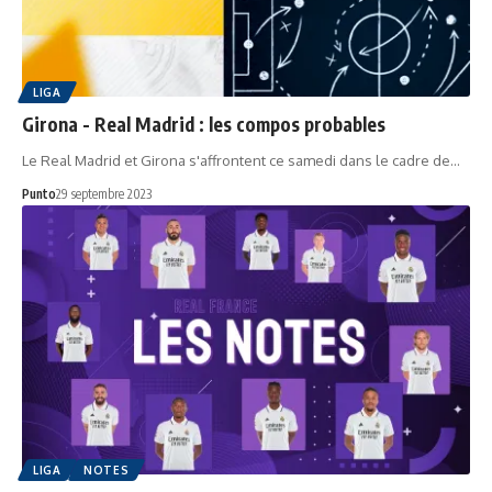
LIGA
Girona - Real Madrid : les compos probables
Le Real Madrid et Girona s'affrontent ce samedi dans le cadre de…
Punto
29 septembre 2023
LIGA
NOTES