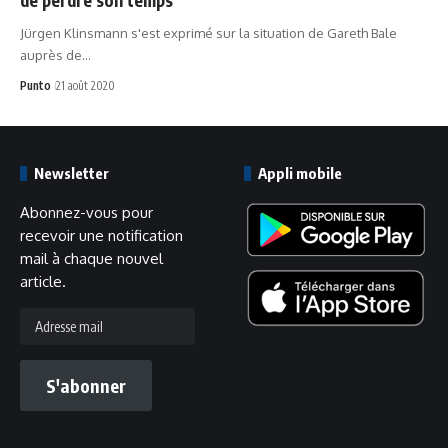
Jürgen Klinsmann s'est exprimé sur la situation de Gareth Bale
auprès de…
Punto
21 août 2020
Newsletter
Appli mobile
Abonnez-vous pour
recevoir une notification
mail à chaque nouvel
article.
Adresse
mail
S'abonner