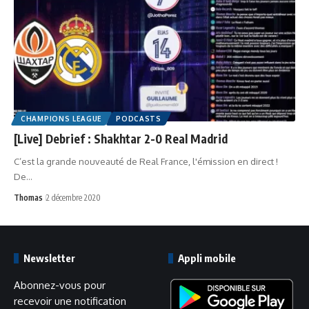
CHAMPIONS LEAGUE
PODCASTS
[Live] Debrief : Shakhtar 2-0 Real Madrid
C’est la grande nouveauté de Real France, l'émission en direct !
De…
Thomas
2 décembre 2020
Newsletter
Appli mobile
Abonnez-vous pour
recevoir une notification