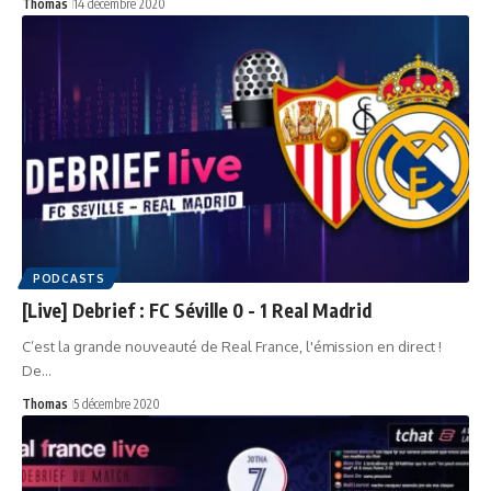
Thomas
14 décembre 2020
PODCASTS
[Live] Debrief : FC Séville 0 - 1 Real Madrid
C’est la grande nouveauté de Real France, l'émission en direct !
De…
Thomas
5 décembre 2020