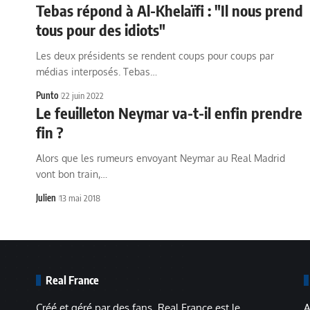
Tebas répond à Al-Khelaïfi : "Il nous prend
tous pour des idiots"
Les deux présidents se rendent coups pour coups par
médias interposés. Tebas…
Punto
22 juin 2022
Le feuilleton Neymar va-t-il enfin prendre
fin ?
Alors que les rumeurs envoyant Neymar au Real Madrid
vont bon train,…
Julien
13 mai 2018
Real France
Créé et géré par des fans, Real France est le
A