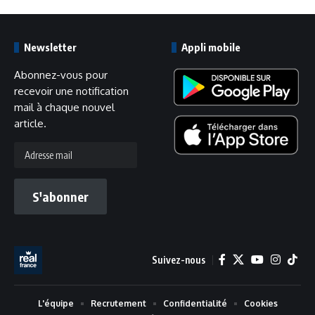
Newsletter
Appli mobile
Abonnez-vous pour
recevoir une notification
mail à chaque nouvel
article.
Adresse
mail
S'abonner
Suivez-nous
L'équipe
Recrutement
Confidentialité
Cookies