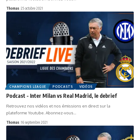
Thomas
25 octobre 2021
CHAMPIONS LEAGUE
PODCASTS
VIDÉOS
Podcast - Inter Milan vs Real Madrid, le debrief
Retrouvez nos vidéos et nos émissions en direct sur la
plateforme Youtube. Abonnez-vous…
Thomas
16 septembre 2021