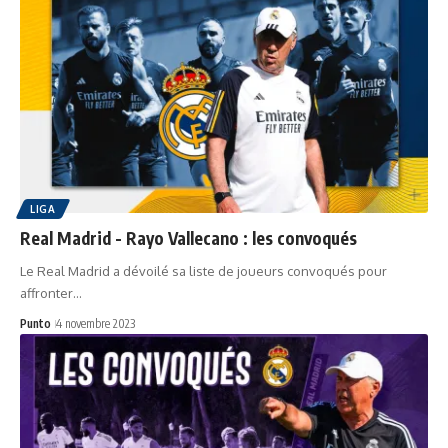
LIGA
Real Madrid - Rayo Vallecano : les convoqués
Le Real Madrid a dévoilé sa liste de joueurs convoqués pour
affronter…
Punto
4 novembre 2023